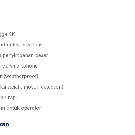
ngga 4K
m) untuk area luas
s penyimpanan besar
e via smartphone
r (weatherproof)
ksi wajah, motion detection)
dan rapi
em untuk operator
kan