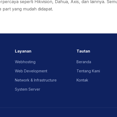
rpercaya seperti Hikvision, Dahua, Axis, dan lainnya. Sem
 part yang mudah didapat.
Layanan
Tautan
Webhosting
Beranda
Web Development
Tentang Kami
Network & Infrastructure
Kontak
System Server