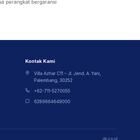
ua perangkat bergaransi
Kontak Kami
Villa Azhar C11 – Jl. Jend. A. Yani,
Palembang, 30252
+62-711-5270055
6289664649000
dk.co.id